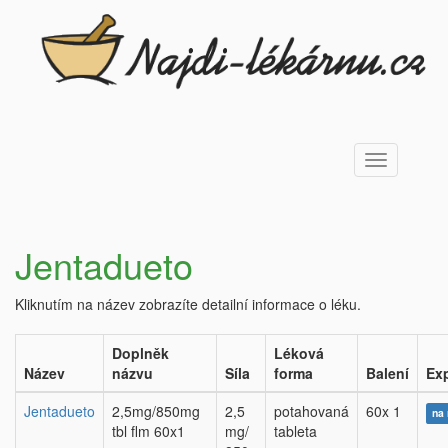
Toggle
navigation
Jentadueto
Kliknutím na název zobrazíte detailní informace o léku.
Doplněk
Léková
Název
názvu
Síla
forma
Balení
Ex
Jentadueto
2,5mg/850mg
2,5
potahovaná
60x 1
na 
tbl flm 60x1
mg/
tableta