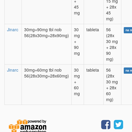
+
15 mg
45
+ 28x
mg
45
mg)
Jinarc
30mg+90mg tbl nob
30
tableta
56
na r
56(28x30mg+28x90mg)
mg
(28x
+
30 mg
90
+ 28x
mg
90
mg)
Jinarc
30mg+60mg tbl nob
30
tableta
56
na r
56(28x30mg+28x60mg)
mg
(28x
+
30 mg
60
+ 28x
mg
60
mg)