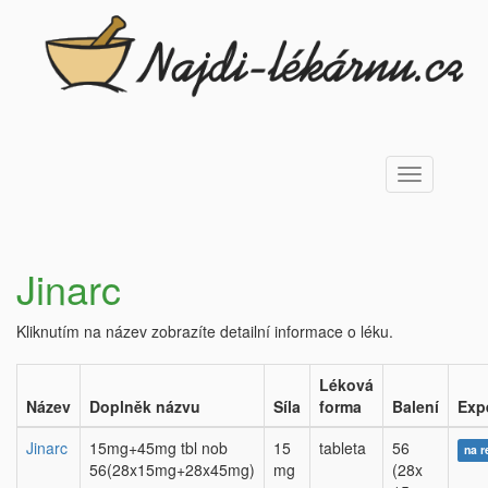
Toggle
navigation
Jinarc
Kliknutím na název zobrazíte detailní informace o léku.
Léková
Název
Doplněk názvu
Síla
forma
Balení
Exp
Jinarc
15mg+45mg tbl nob
15
tableta
56
na r
56(28x15mg+28x45mg)
mg
(28x