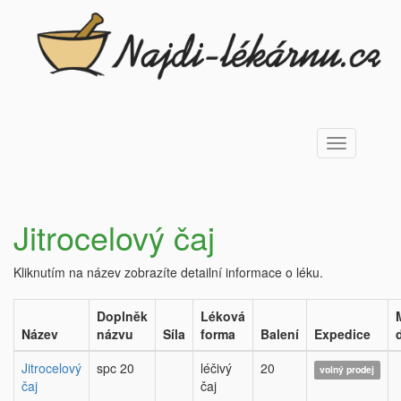
Toggle
navigation
Jitrocelový čaj
Kliknutím na název zobrazíte detailní informace o léku.
Doplněk
Léková
Název
názvu
Síla
forma
Balení
Expedice
Jitrocelový
spc 20
léčivý
20
volný prodej
čaj
čaj