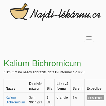
Toggle
navigation
Kalium Bichromicum
Kliknutím na název zobrazíte detailní informace o léku.
Doplněk
Léková
Název
názvu
Síla
forma
Balení
Expedice
Kalium
3ch-
3
granule
4 g
volný prodej
Bichromicum
30ch gra
CH