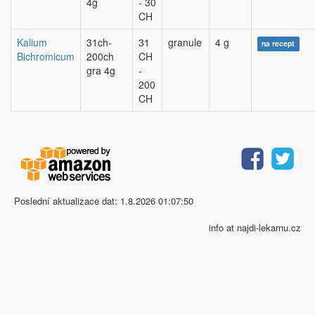
4g
- 30
CH
Kalium
31ch-
31
granule
4 g
na recept
Bichromicum
200ch
CH
gra 4g
-
200
CH
Poslední aktualizace dat: 1.8.2026 01:07:50
info at najdi-lekarnu.cz