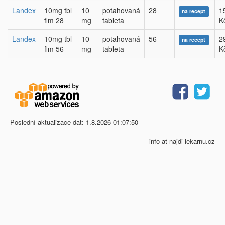
Landex
10mg tbl
10
potahovaná
28
1
na recept
flm 28
mg
tableta
K
Landex
10mg tbl
10
potahovaná
56
2
na recept
flm 56
mg
tableta
K
Poslední aktualizace dat: 1.8.2026 01:07:50
info at najdi-lekarnu.cz