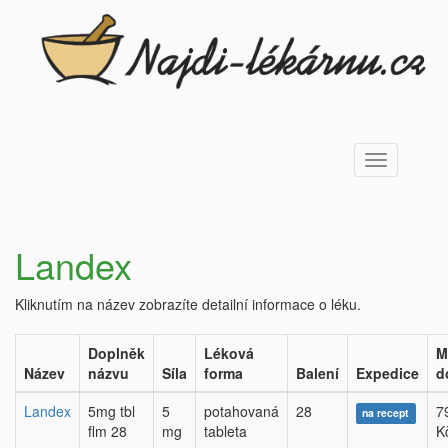
Toggle
navigation
Landex
Kliknutím na název zobrazíte detailní informace o léku.
Doplněk
Léková
M
Název
názvu
Síla
forma
Balení
Expedice
d
Landex
5mg tbl
5
potahovaná
28
7
na recept
flm 28
mg
tableta
K