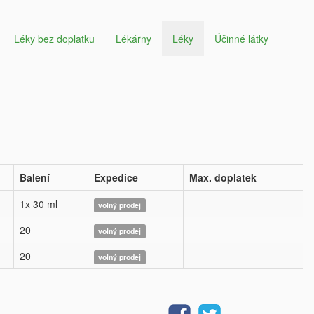
Léky bez doplatku
Lékárny
Léky
Účinné látky
Balení
Expedice
Max. doplatek
1x 30 ml
volný prodej
20
volný prodej
20
volný prodej