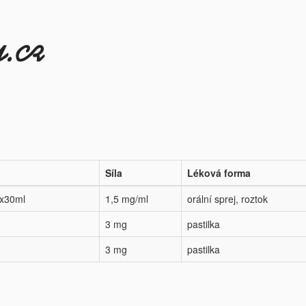
Síla
Léková forma
1x30ml
1,5 mg/ml
orální sprej, roztok
3 mg
pastilka
3 mg
pastilka