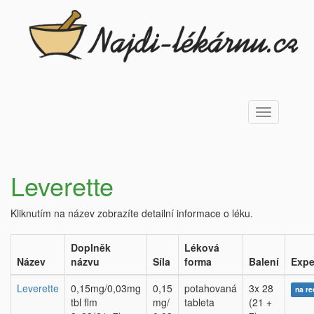
Toggle
navigation
Leverette
Kliknutím na název zobrazíte detailní informace o léku.
Doplněk
Léková
Název
názvu
Síla
forma
Balení
Expe
Leverette
0,15mg/0,03mg
0,15
potahovaná
3x 28
na re
tbl flm
mg/
tableta
(21 +