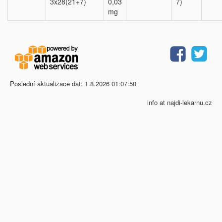
3x28(21+7)
0,03
7)
mg
Poslední aktualizace dat: 1.8.2026 01:07:50
info at najdi-lekarnu.cz