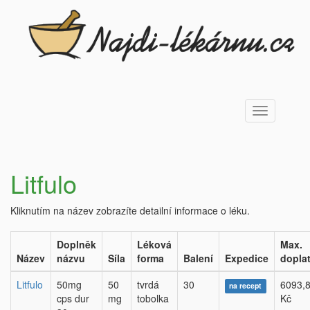
Toggle
navigation
Litfulo
Kliknutím na název zobrazíte detailní informace o léku.
Doplněk
Léková
Max.
Název
názvu
Síla
forma
Balení
Expedice
dopla
Litfulo
50mg
50
tvrdá
30
6093,
na recept
cps dur
mg
tobolka
Kč