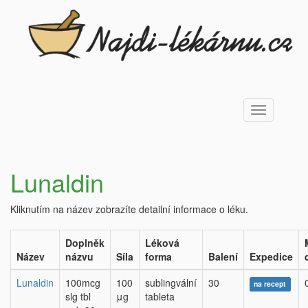
Toggle
navigation
Lunaldin
Kliknutím na název zobrazíte detailní informace o léku.
Doplněk
Léková
Název
názvu
Síla
forma
Balení
Expedice
Lunaldin
100mcg
100
sublingvální
30
na recept
slg tbl
μg
tableta