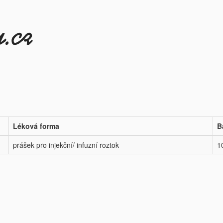
Léková forma
B
prášek pro injekční/ infuzní roztok
1