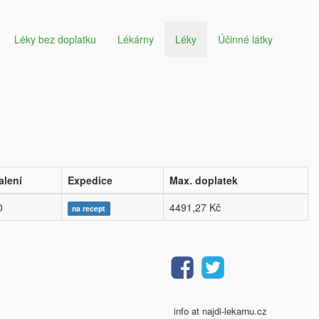
Léky bez doplatku
Lékárny
Léky
Účinné látky
alení
Expedice
Max. doplatek
0
4491,27 Kč
na recept
info at najdi-lekarnu.cz