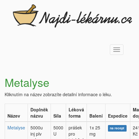
Toggle
navigation
Metalyse
Kliknutím na název zobrazíte detailní informace o léku.
Doplněk
Léková
Ma
Název
názvu
Síla
forma
Balení
Expedice
do
Metalyse
5000u
5000
prášek
1x 25
24
na recept
inj plv
U
pro
mg
Kč