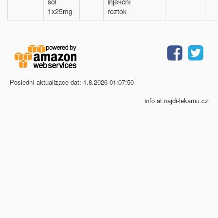
sol
injekční
1x25mg
roztok
Poslední aktualizace dat: 1.8.2026 01:07:50
info at najdi-lekarnu.cz