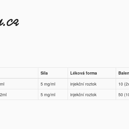
Síla
Léková forma
Balen
2ml
5 mg/ml
injekční roztok
10 (2
x2ml
5 mg/ml
injekční roztok
50 (1