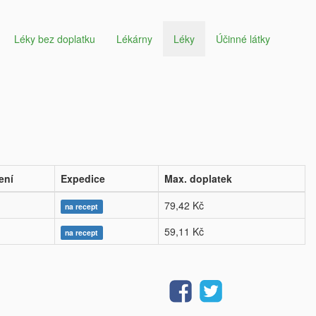
Léky bez doplatku
Lékárny
Léky
Účinné látky
ení
Expedice
Max. doplatek
79,42 Kč
na recept
59,11 Kč
na recept