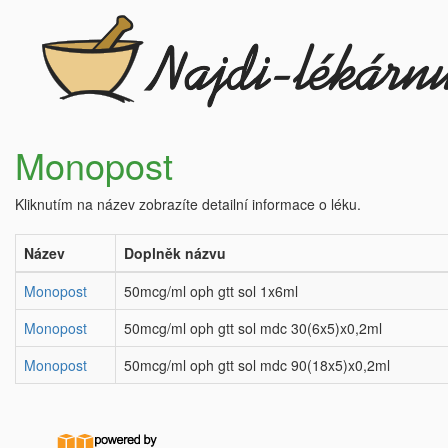
Monopost
Kliknutím na název zobrazíte detailní informace o léku.
Název
Doplněk názvu
Monopost
50mcg/ml oph gtt sol 1x6ml
Monopost
50mcg/ml oph gtt sol mdc 30(6x5)x0,2ml
Monopost
50mcg/ml oph gtt sol mdc 90(18x5)x0,2ml