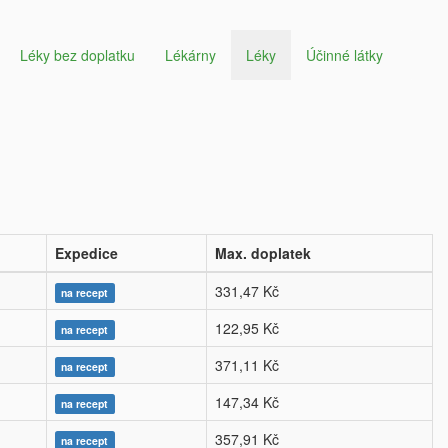
Léky bez doplatku
Lékárny
Léky
Účinné látky
Expedice
Max. doplatek
331,47 Kč
na recept
122,95 Kč
na recept
371,11 Kč
na recept
147,34 Kč
na recept
357,91 Kč
na recept