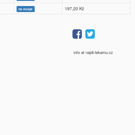
197,20 Kč
na recept
info at najdi-lekarnu.cz