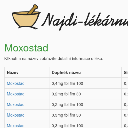
Moxostad
Kliknutím na název zobrazíte detailní informace o léku.
Název
Doplněk názvu
Sí
Moxostad
0,4mg tbl flm 100
0
Moxostad
0,2mg tbl flm 30
0
Moxostad
0,2mg tbl flm 100
0
Moxostad
0,3mg tbl flm 30
0
Moxostad
0,3mg tbl flm 100
0