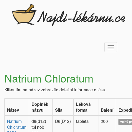
Toggle
navigation
Natrium Chloratum
Kliknutím na název zobrazíte detailní informace o léku.
Doplněk
Léková
Název
názvu
Síla
forma
Balení
Exped
Natrium
d6(d12)
D6(D12)
tableta
200
volný p
Chloratum
tbl nob