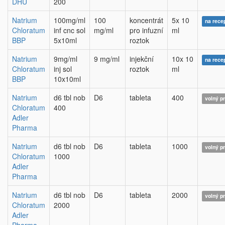
DHU
200
Natrium
100mg/ml
100
koncentrát
5x 10
na rece
Chloratum
inf cnc sol
mg/ml
pro infuzní
ml
BBP
5x10ml
roztok
Natrium
9mg/ml
9 mg/ml
injekční
10x 10
na rece
Chloratum
inj sol
roztok
ml
BBP
10x10ml
Natrium
d6 tbl nob
D6
tableta
400
volný p
Chloratum
400
Adler
Pharma
Natrium
d6 tbl nob
D6
tableta
1000
volný p
Chloratum
1000
Adler
Pharma
Natrium
d6 tbl nob
D6
tableta
2000
volný p
Chloratum
2000
Adler