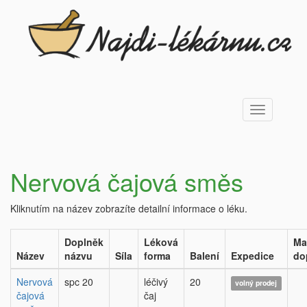
Toggle
navigation
Nervová čajová směs
Kliknutím na název zobrazíte detailní informace o léku.
Doplněk
Léková
Ma
Název
názvu
Síla
forma
Balení
Expedice
do
Nervová
spc 20
léčivý
20
volný prodej
čajová
čaj