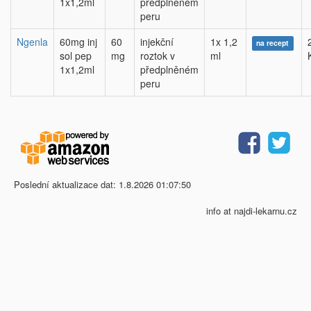
1x1,2ml
předplněném
peru
Ngenla
60mg inj
60
injekční
1x 1,2
na recept
sol pep
mg
roztok v
ml
1x1,2ml
předplněném
peru
Poslední aktualizace dat: 1.8.2026 01:07:50
info at najdi-lekarnu.cz