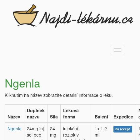
Toggle
navigation
Ngenla
Kliknutím na název zobrazíte detailní informace o léku.
Doplněk
Léková
Název
názvu
Síla
forma
Balení
Expedice
Ngenla
24mg inj
24
injekční
1x 1,2
na recept
sol pep
mg
roztok v
ml