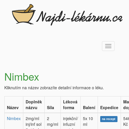
Toggle
navigation
Nimbex
Kliknutím na název zobrazíte detailní informace o léku.
Doplněk
Léková
Ma
Název
názvu
Síla
forma
Balení
Expedice
do
Nimbex
2mg/ml
2
injekční/
5x 10
54
na recept
inj/inf sol
mg/ml
infuzní
ml
Kč