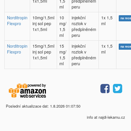
1x1,5ml
1,5
předplněném
ml
peru
Norditropin
10mg/1,5ml
10
injekční
1x 1,5
na rec
Flexpro
inj sol pep
mg/
roztok v
ml
1x1,5ml
1,5
předplněném
ml
peru
Norditropin
15mg/1,5ml
15
injekční
1x 1,5
na rec
Flexpro
inj sol pep
mg/
roztok v
ml
1x1,5ml
1,5
předplněném
ml
peru
Poslední aktualizace dat: 1.8.2026 01:07:50
info at najdi-lekarnu.cz