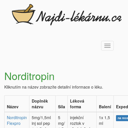
Toggle
navigation
Norditropin
Kliknutím na název zobrazíte detailní informace o léku.
Doplněk
Léková
Název
názvu
Síla
forma
Balení
Exped
Norditropin
5mg/1,5ml
5
injekční
1x 1,5
na rec
Flexpro
inj sol pep
mg/
roztok v
ml