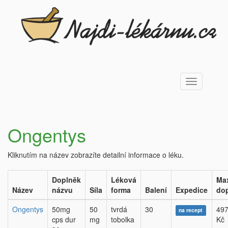
Toggle
navigation
Ongentys
Kliknutím na název zobrazíte detailní informace o léku.
Doplněk
Léková
Ma
Název
názvu
Síla
forma
Balení
Expedice
dop
Ongentys
50mg
50
tvrdá
30
497
na recept
cps dur
mg
tobolka
Kč