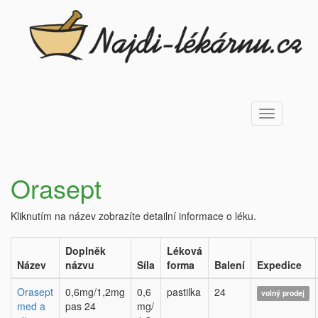
Toggle
navigation
Orasept
Kliknutím na název zobrazíte detailní informace o léku.
Doplněk
Léková
Název
názvu
Síla
forma
Balení
Expedice
Orasept
0,6mg/1,2mg
0,6
pastilka
24
volný prodej
med a
pas 24
mg/