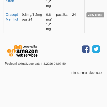
citron
1,2
mg
Orasept
0,6mg/1,2mg
0,6
pastilka
24
volný prodej
Menthol
pas 24
mg/
1,2
mg
Poslední aktualizace dat: 1.8.2026 01:07:50
info at najdi-lekarnu.cz