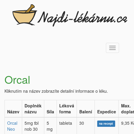
Toggle
navigation
Orcal
Kliknutím na název zobrazíte detailní informace o léku.
Doplněk
Léková
Max.
Název
názvu
Síla
forma
Balení
Expedice
dopla
Orcal
5mg tbl
5
tableta
30
9,35 K
na recept
Neo
nob 30
mg