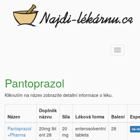
Toggle
navigation
Pantoprazol
Kliknutím na název zobrazíte detailní informace o léku.
Doplněk
Název
názvu
Síla
Léková forma
Balení
Expe
Pantoprazol
20mg tbl
20
enterosolventní
28
na r
+Pharma
ent 28
mg
tableta