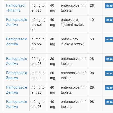
Pantoprazol
40mg tbl
40
enterosolventní
28
na r
+Pharma
ent 28
mg
tableta
Pantoprazole
40mg inj
40
prášek pro
10
na r
Zentiva
plv sol
mg
injekční roztok
10
Pantoprazole
40mg inj
40
prášek pro
50
na r
Zentiva
plv sol
mg
injekční roztok
50
Pantoprazole
20mg tbl
20
enterosolventní
28
na r
Zentiva
ent 28
mg
tableta
Pantoprazole
20mg tbl
20
enterosolventní
98
na r
Zentiva
ent 98
mg
tableta
Pantoprazole
40mg tbl
40
enterosolventní
28
na r
Zentiva
ent 28
mg
tableta
Pantoprazole
40mg tbl
40
enterosolventní
98
na r
Zentiva
ent 98
mg
tableta