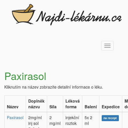
Toggle
navigation
Paxirasol
Kliknutím na název zobrazíte detailní informace o léku.
Doplněk
Léková
M
Název
názvu
Síla
forma
Balení
Expedice
d
Paxirasol
2mg/ml
2
injekční
5x 2
na recept
inj sol
mg/ml
roztok
ml