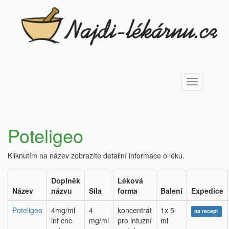
Toggle
navigation
Poteligeo
Kliknutím na název zobrazíte detailní informace o léku.
Doplněk
Léková
Název
názvu
Síla
forma
Balení
Expedice
Poteligeo
4mg/ml
4
koncentrát
1x 5
na recept
inf cnc
mg/ml
pro infuzní
ml