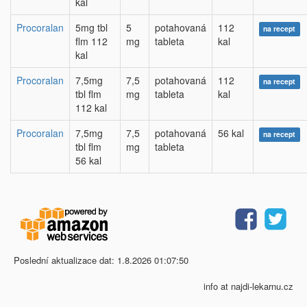
kal
Procoralan
5mg tbl
5
potahovaná
112
na recept
flm 112
mg
tableta
kal
kal
Procoralan
7,5mg
7,5
potahovaná
112
na recept
tbl flm
mg
tableta
kal
112 kal
Procoralan
7,5mg
7,5
potahovaná
56 kal
na recept
tbl flm
mg
tableta
56 kal
Poslední aktualizace dat: 1.8.2026 01:07:50
info at najdi-lekarnu.cz