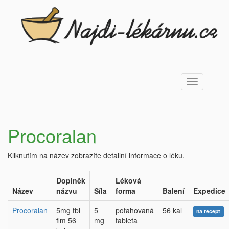
Toggle
navigation
Procoralan
Kliknutím na název zobrazíte detailní informace o léku.
Doplněk
Léková
Název
názvu
Síla
forma
Balení
Expedice
Procoralan
5mg tbl
5
potahovaná
56 kal
na recept
flm 56
mg
tableta