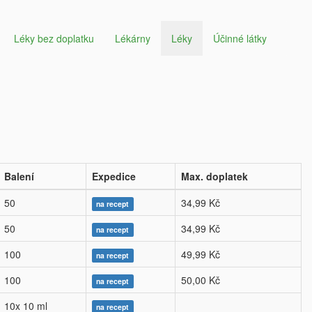
Léky bez doplatku
Lékárny
Léky
Účinné látky
Balení
Expedice
Max. doplatek
50
34,99 Kč
na recept
50
34,99 Kč
na recept
100
49,99 Kč
na recept
100
50,00 Kč
na recept
10x 10 ml
na recept