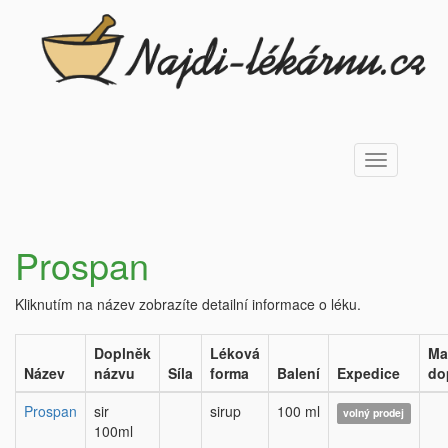
Toggle
navigation
Prospan
Kliknutím na název zobrazíte detailní informace o léku.
Doplněk
Léková
Ma
Název
názvu
Síla
forma
Balení
Expedice
do
Prospan
sir
sirup
100 ml
volný prodej
100ml