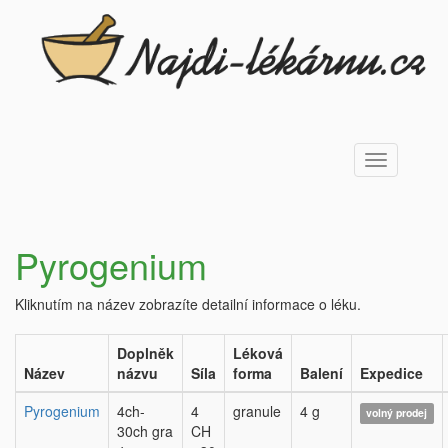
Toggle
navigation
Pyrogenium
Kliknutím na název zobrazíte detailní informace o léku.
Doplněk
Léková
Název
názvu
Síla
forma
Balení
Expedice
Pyrogenium
4ch-
4
granule
4 g
volný prodej
30ch gra
CH