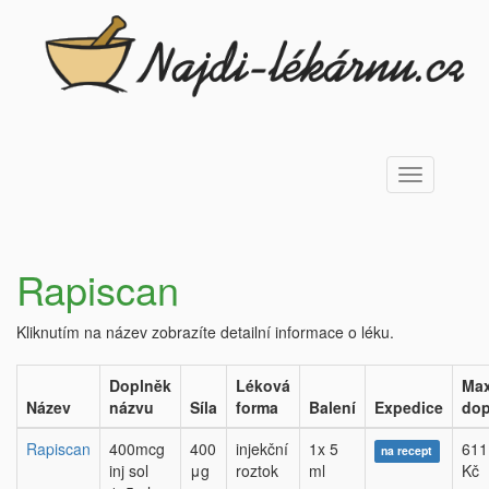
Toggle
navigation
Rapiscan
Kliknutím na název zobrazíte detailní informace o léku.
Doplněk
Léková
Max
Název
názvu
Síla
forma
Balení
Expedice
dop
Rapiscan
400mcg
400
injekční
1x 5
611
na recept
inj sol
μg
roztok
ml
Kč