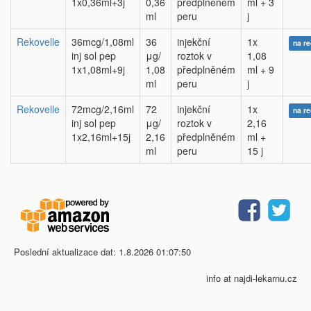
1x0,36ml+3j
0,36
předplněném
ml + 3
ml
peru
j
Rekovelle
36mcg/1,08ml
36
injekční
1x
na r
inj sol pep
μg/
roztok v
1,08
1x1,08ml+9j
1,08
předplněném
ml + 9
ml
peru
j
Rekovelle
72mcg/2,16ml
72
injekční
1x
na r
inj sol pep
μg/
roztok v
2,16
1x2,16ml+15j
2,16
předplněném
ml +
ml
peru
15 j
Poslední aktualizace dat: 1.8.2026 01:07:50
info at najdi-lekarnu.cz