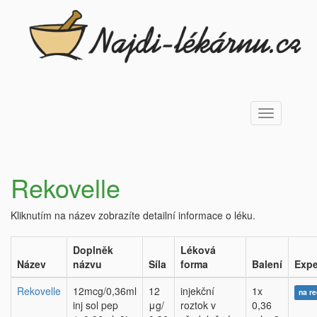
Toggle
navigation
Rekovelle
Kliknutím na název zobrazíte detailní informace o léku.
Doplněk
Léková
Název
názvu
Síla
forma
Balení
Expe
Rekovelle
12mcg/0,36ml
12
injekční
1x
na r
inj sol pep
μg/
roztok v
0,36