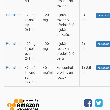
csl 1
pro infuzní
roztok
Remsima
120mg
120
injekční
2x 1
na recept
inj sol
mg
roztok v
ml
isp
předplněné
2x1ml
injekční
stříkačce
Remsima
120mg
120
injekční
2x 1
na recept
inj sol
mg
roztok v
ml
pep
předplněném
2x1ml
peru
Remsima
40mg/ml
40
koncentrát
1x 2,5
na recept
inf cnc
mg/ml
pro infuzní
ml
sol
roztok
1x2,5ml