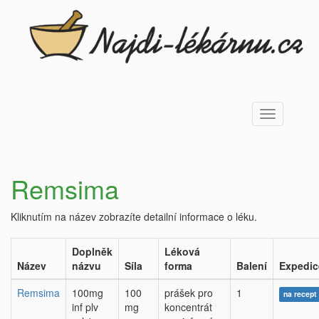
Toggle
navigation
Remsima
Kliknutím na název zobrazíte detailní informace o léku.
Doplněk
Léková
Název
názvu
Síla
forma
Balení
Expedic
Remsima
100mg
100
prášek pro
1
na recept
inf plv
mg
koncentrát