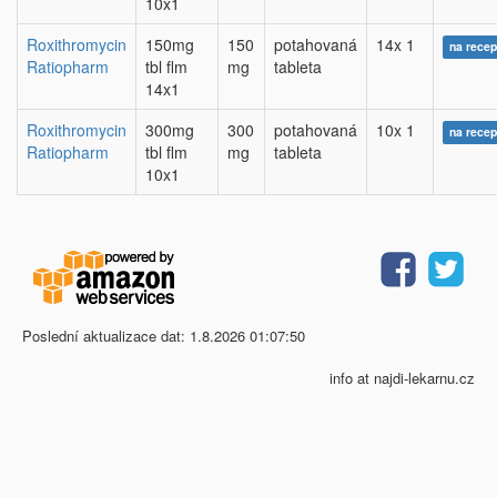
10x1
Roxithromycin
150mg
150
potahovaná
14x 1
na recep
Ratiopharm
tbl flm
mg
tableta
14x1
Roxithromycin
300mg
300
potahovaná
10x 1
na recep
Ratiopharm
tbl flm
mg
tableta
10x1
Poslední aktualizace dat: 1.8.2026 01:07:50
info at najdi-lekarnu.cz