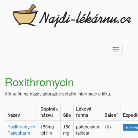
Toggle
navigation
Roxithromycin
Kliknutím na název zobrazíte detailní informace o léku.
Doplněk
Léková
Název
názvu
Síla
forma
Balení
Expedi
Roxithromycin
150mg
150
potahovaná
10x 1
na recep
Ratiopharm
tbl flm
mg
tableta