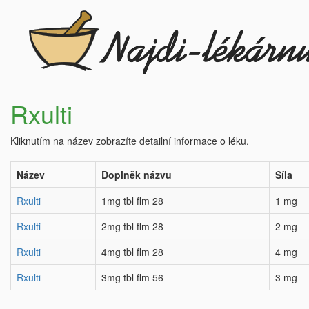
Rxulti
Kliknutím na název zobrazíte detailní informace o léku.
Název
Doplněk názvu
Síla
Rxulti
1mg tbl flm 28
1 mg
Rxulti
2mg tbl flm 28
2 mg
Rxulti
4mg tbl flm 28
4 mg
Rxulti
3mg tbl flm 56
3 mg