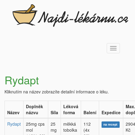
Toggle
navigation
Rydapt
Kliknutím na název zobrazíte detailní informace o léku.
Doplněk
Léková
Max
Název
názvu
Síla
forma
Balení
Expedice
dopl
Rydapt
25mg cps
25
měkká
112
2904
na recept
mol
mg
tobolka
(4x
Kč