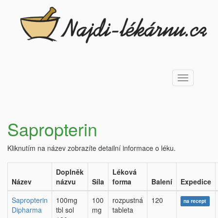
Toggle
navigation
Sapropterin
Kliknutím na název zobrazíte detailní informace o léku.
Doplněk
Léková
Název
názvu
Síla
forma
Balení
Expedice
Sapropterin
100mg
100
rozpustná
120
na recept
Dipharma
tbl sol
mg
tableta