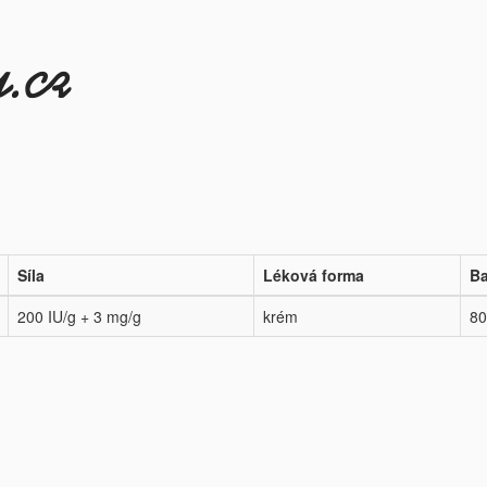
Síla
Léková forma
Ba
200 IU/g + 3 mg/g
krém
80