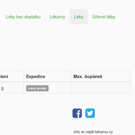
Léky bez doplatku
Lékárny
Léky
Účinné látky
lení
Expedice
Max. doplatek
 g
volný prodej
info at najdi-lekarnu.cz