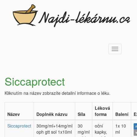
Toggle
navigation
Siccaprotect
Kliknutím na název zobrazíte detailní informace o léku.
Léková
Název
Doplněk názvu
Síla
forma
Balení
E
Siccaprotect
30mg/ml+14mg/ml
30
oční
1x 10
oph gtt sol 1x10ml
mg/ml
kapky,
ml