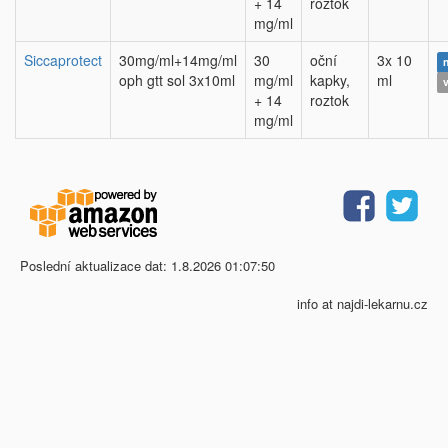
+ 14
roztok
mg/ml
Siccaprotect
30mg/ml+14mg/ml
30
oční
3x 10
oph gtt sol 3x10ml
mg/ml
kapky,
ml
+ 14
roztok
mg/ml
Poslední aktualizace dat: 1.8.2026 01:07:50
info at najdi-lekarnu.cz