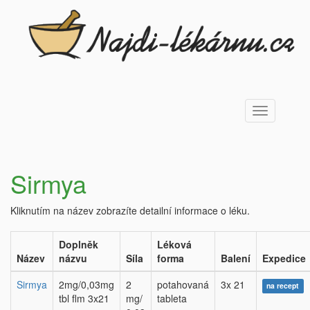
Toggle
navigation
Sirmya
Kliknutím na název zobrazíte detailní informace o léku.
Doplněk
Léková
Název
názvu
Síla
forma
Balení
Expedice
Sirmya
2mg/0,03mg
2
potahovaná
3x 21
na recept
tbl flm 3x21
mg/
tableta