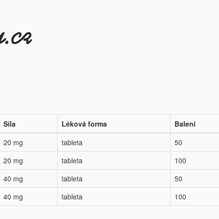
Síla
Léková forma
Balení
20 mg
tableta
50
20 mg
tableta
100
40 mg
tableta
50
40 mg
tableta
100