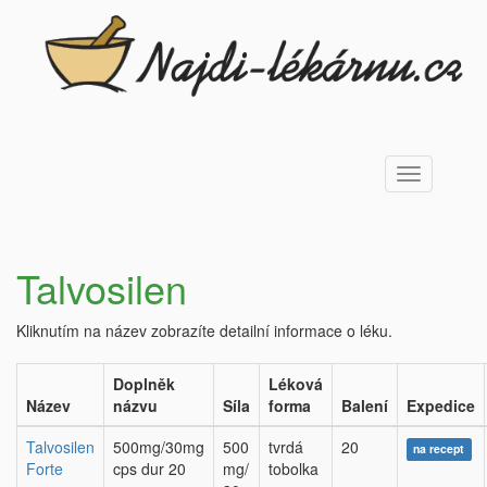
Toggle
navigation
Talvosilen
Kliknutím na název zobrazíte detailní informace o léku.
Doplněk
Léková
Název
názvu
Síla
forma
Balení
Expedice
Talvosilen
500mg/30mg
500
tvrdá
20
na recept
Forte
cps dur 20
mg/
tobolka