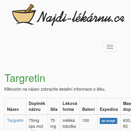
Toggle
navigation
Targretin
Kliknutím na název zobrazíte detailní informace o léku.
Doplněk
Léková
Max
Název
názvu
Síla
forma
Balení
Expedice
dop
Targretin
75mg
75
měkká
100
630
na recept
cps mol
mg
tobolka
Kč