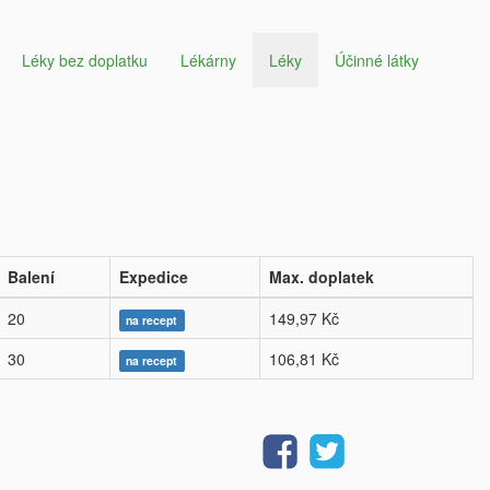
Léky bez doplatku
Lékárny
Léky
Účinné látky
Balení
Expedice
Max. doplatek
20
149,97 Kč
na recept
30
106,81 Kč
na recept