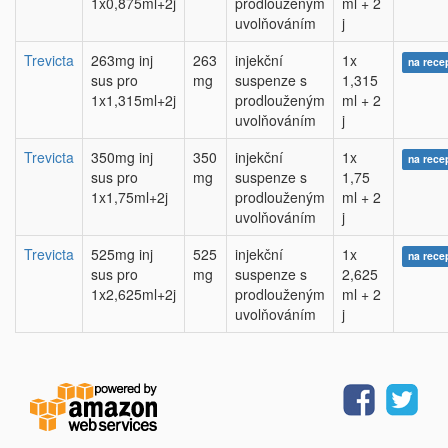
1x0,875ml+2j
prodlouženým
ml + 2
uvolňováním
j
Trevicta
263mg inj
263
injekční
1x
na rece
sus pro
mg
suspenze s
1,315
1x1,315ml+2j
prodlouženým
ml + 2
uvolňováním
j
Trevicta
350mg inj
350
injekční
1x
na rece
sus pro
mg
suspenze s
1,75
1x1,75ml+2j
prodlouženým
ml + 2
uvolňováním
j
Trevicta
525mg inj
525
injekční
1x
na rece
sus pro
mg
suspenze s
2,625
1x2,625ml+2j
prodlouženým
ml + 2
uvolňováním
j