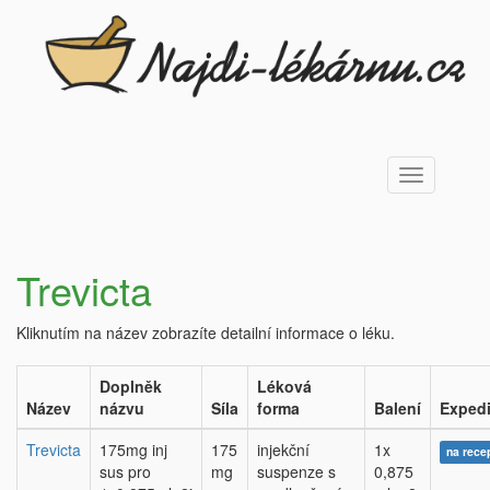
Toggle
navigation
Trevicta
Kliknutím na název zobrazíte detailní informace o léku.
Doplněk
Léková
Název
názvu
Síla
forma
Balení
Exped
Trevicta
175mg inj
175
injekční
1x
na rece
sus pro
mg
suspenze s
0,875