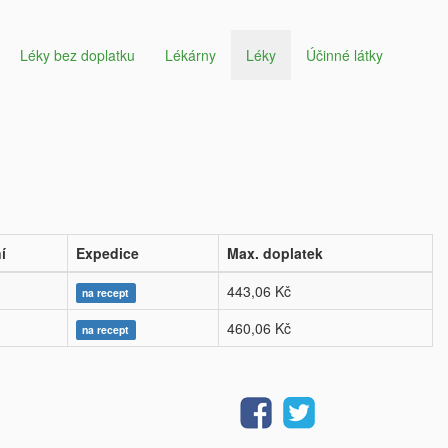
Léky bez doplatku
Lékárny
Léky
Účinné látky
í
Expedice
Max. doplatek
443,06 Kč
na recept
460,06 Kč
na recept