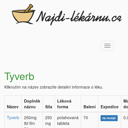
Toggle
navigation
Tyverb
Kliknutím na název zobrazíte detailní informace o léku.
Doplněk
Léková
Ma
Název
názvu
Síla
forma
Balení
Expedice
do
Tyverb
250mg
250
potahovaná
70
0,
na recept
tbl flm
mg
tableta