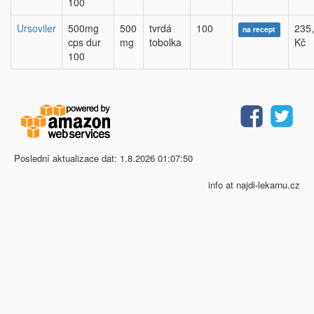
100
Ursoviler
500mg
500
tvrdá
100
235
na recept
cps dur
mg
tobolka
Kč
100
Poslední aktualizace dat: 1.8.2026 01:07:50
info at najdi-lekarnu.cz