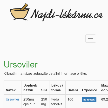
Toggle
navigation
Ursoviler
Kliknutím na název zobrazíte detailní informace o léku.
Doplněk
Léková
Max
Název
názvu
Síla
forma
Balení
Expedice
dop
Ursoviler
250mg
250
tvrdá
100
69,2
na recept
cps dur
mg
tobolka