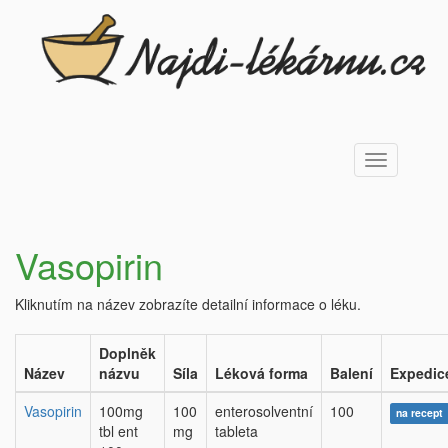
Toggle
navigation
Vasopirin
Kliknutím na název zobrazíte detailní informace o léku.
Doplněk
Název
názvu
Síla
Léková forma
Balení
Expedic
Vasopirin
100mg
100
enterosolventní
100
na recept
tbl ent
mg
tableta