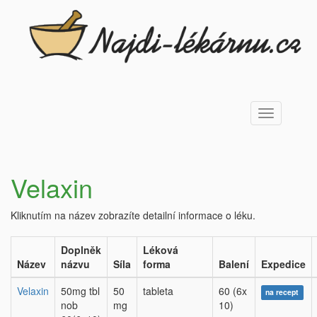
Toggle
navigation
Velaxin
Kliknutím na název zobrazíte detailní informace o léku.
Doplněk
Léková
Název
názvu
Síla
forma
Balení
Expedice
Velaxin
50mg tbl
50
tableta
60 (6x
na recept
nob
mg
10)