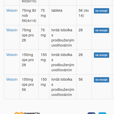
60(6x10)
Velaxin
75mg tbl
75
tableta
56 (4x
na recept
nob
mg
14)
56(4x14)
Velaxin
75mg
75
tvrdá tobolka
28
na recept
cps pro
mg
s
28
prodlouženým
uvolňováním
Velaxin
150mg
150
tvrdá tobolka
28
na recept
cps pro
mg
s
28
prodlouženým
uvolňováním
Velaxin
150mg
150
tvrdá tobolka
56
na recept
cps pro
mg
s
56
prodlouženým
uvolňováním